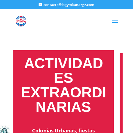
contacto@lagymkanazgz.com
ACTIVIDAD
ES
EXTRAORDI
NARIAS
Colonias Urbanas, fiestas